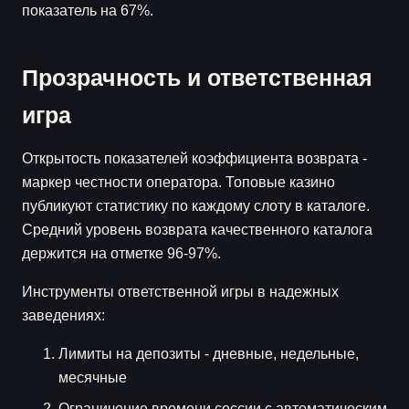
показатель на 67%.
Прозрачность и ответственная
игра
Открытость показателей коэффициента возврата -
маркер честности оператора. Топовые казино
публикуют статистику по каждому слоту в каталоге.
Средний уровень возврата качественного каталога
держится на отметке 96-97%.
Инструменты ответственной игры в надежных
заведениях:
Лимиты на депозиты - дневные, недельные,
месячные
Ограничение времени сессии с автоматическим