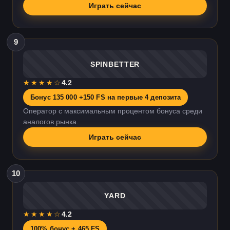
Играть сейчас
9
SPINBETTER
★★★★☆
4.2
Бонус 135 000 +150 FS на первые 4 депозита
Оператор с максимальным процентом бонуса среди
аналогов рынка.
Играть сейчас
10
YARD
★★★★☆
4.2
100% бонус + 465 FS