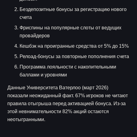
Бездепозитные бонусы за регистрацию нового
счета
Фриспины на популярные слоты от ведущих
провайдеров
Кешбэк на проигранные средства от 5% до 15%
Релоад-бонусы за повторные пополнения счета
Программа лояльности с накопительными
баллами и уровнями
Данные Университета Ватерлоо (март 2026)
показали неожиданный факт. 67% игроков не читают
правила отыгрыша перед активацией бонуса. Из-за
этой невнимательности 82% акций остаются
неотыгранными.