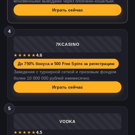
мгновенными выводами через блокчейн-кошельки.
Играть сейчас
4
7KCASINO
★★★★★
4.6
До 750% бонуса и 500 Free Spins за регистрацию
Заведение с турнирной сеткой и призовым фондом
более 10 000 000 рублей ежемесячно.
Играть сейчас
5
VODKA
★★★★★
4.5