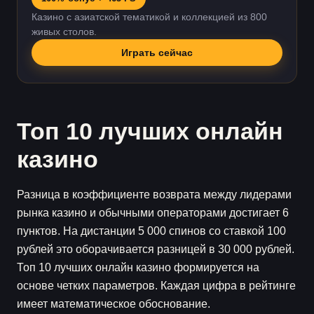
Казино с азиатской тематикой и коллекцией из 800
живых столов.
Играть сейчас
Топ 10 лучших онлайн
казино
Разница в коэффициенте возврата между лидерами
рынка казино и обычными операторами достигает 6
пунктов. На дистанции 5 000 спинов со ставкой 100
рублей это оборачивается разницей в 30 000 рублей.
Топ 10 лучших онлайн казино формируется на
основе четких параметров. Каждая цифра в рейтинге
имеет математическое обоснование.