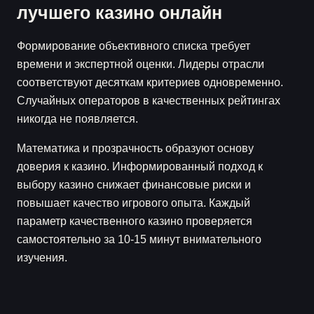
лучшего казино онлайн
Формирование объективного списка требует
времени и экспертной оценки. Лидеры отрасли
соответствуют десяткам критериев одновременно.
Случайных операторов в качественных рейтингах
никогда не появляется.
Математика и прозрачность образуют основу
доверия к казино. Информированный подход к
выбору казино снижает финансовые риски и
повышает качество игрового опыта. Каждый
параметр качественного казино проверяется
самостоятельно за 10-15 минут внимательного
изучения.