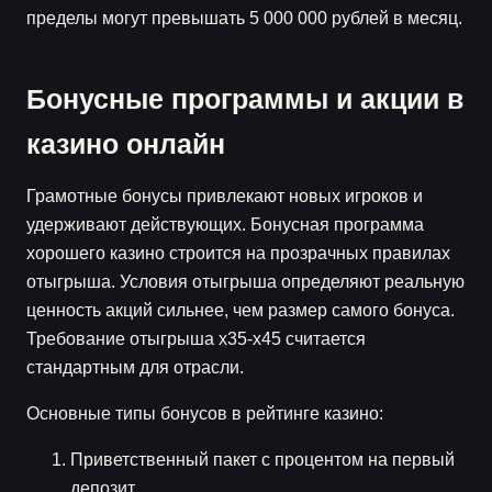
пределы могут превышать 5 000 000 рублей в месяц.
Бонусные программы и акции в
казино онлайн
Грамотные бонусы привлекают новых игроков и
удерживают действующих. Бонусная программа
хорошего казино строится на прозрачных правилах
отыгрыша. Условия отыгрыша определяют реальную
ценность акций сильнее, чем размер самого бонуса.
Требование отыгрыша x35-x45 считается
стандартным для отрасли.
Основные типы бонусов в рейтинге казино:
Приветственный пакет с процентом на первый
депозит